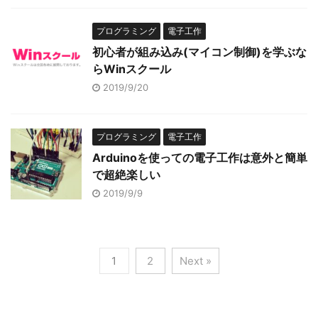
プログラミング
電子工作
初心者が組み込み(マイコン制御)を学ぶな
らWinスクール
2019/9/20
プログラミング
電子工作
Arduinoを使っての電子工作は意外と簡単
で超絶楽しい
2019/9/9
1
2
Next »