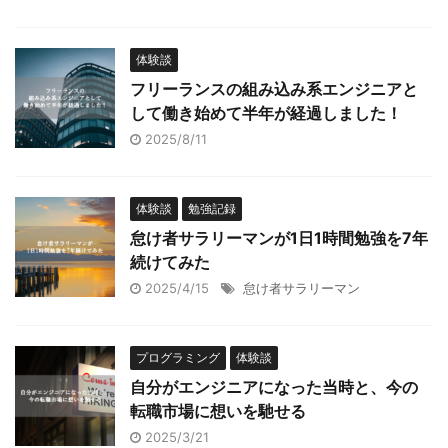
体験談
フリーランスの組み込み系エンジニアと
して働き始めて半年が経過しました！
2025/8/11
体験談
勉強記録
怠け者サラリーマンが1日1時間勉強を7年
続けてみた
2025/4/15
怠け者サラリーマン
プログラミング
体験談
自分がエンジニアになった当時と、今の
転職市場に想いを馳せる
2025/3/21