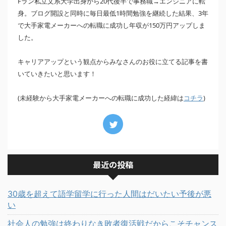
Fラン私立文系大学出身から20代後半で事務職→エンジニアに転
身。ブログ開設と同時に毎日最低1時間勉強を継続した結果、3年
で大手家電メーカーへの転職に成功し年収が150万円アップしま
した。
キャリアアップという観点からみなさんのお役に立てる記事を書
いていきたいと思います！
(未経験から大手家電メーカーへの転職に成功した経緯は
)
コチラ
最近の投稿
30歳を超えて語学留学に行った人間はだいたい予後が悪
い
社会人の勉強は終わりなき敗者復活戦だからこそチャンス