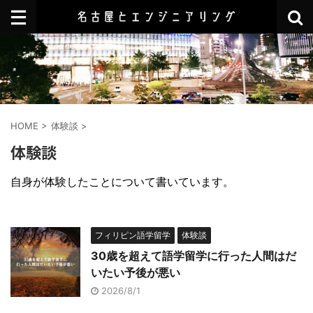
HOME
>
体験談
>
体験談
自身が体験したことについて書いています。
フィリピン語学留学
体験談
30歳を超えて語学留学に行った人間はだ
いたい予後が悪い
2026/8/1