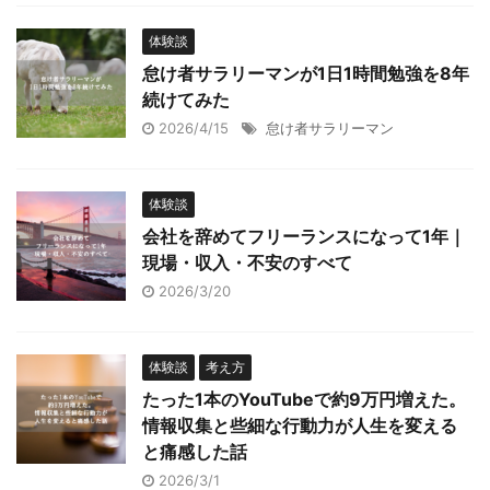
体験談
怠け者サラリーマンが1日1時間勉強を8年
続けてみた
2026/4/15
怠け者サラリーマン
体験談
会社を辞めてフリーランスになって1年｜
現場・収入・不安のすべて
2026/3/20
体験談
考え方
たった1本のYouTubeで約9万円増えた。
情報収集と些細な行動力が人生を変える
と痛感した話
2026/3/1