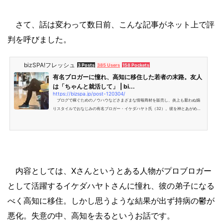
さて、話は変わって数日前、こんな記事がネット上で評
判を呼びました。
bizSPA!フレッシュ
3 Posts
385 Users
158 Pockets
有名ブロガーに憧れ、高知に移住した若者の末路。友人
は「ちゃんと就活して」 | bi...
https://bizspa.jp/post-120304/
ブログで稼ぐためのノウハウなどさまざまな情報商材を販売し、炎上も厭わぬ煽
りスタイルでおなじみの有名ブロガー・イケダハヤト氏（32）。彼を神とあがめる
若者も少なくない。 イケダハヤト氏は大学卒業後、一度は大手半導体メーカーに
就職するものの
内容としては、Xさんというとある人物がプロブロガー
として活躍するイケダハヤトさんに憧れ、彼の弟子になる
べく高知に移住。しかし思うような結果が出ず持病の鬱が
悪化。失意の中、高知を去るというお話です。