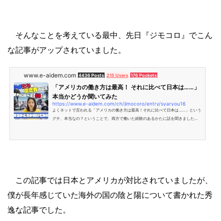
そんなことを考えている最中、先日『ジモコロ』でこん
な記事がアップされていました。
www.e-aidem.com
4436 Posts
215 Users
176 Pockets
「アメリカの働き方は最高！ それに比べて日本は……」
本当かどうか聞いてみた
https://www.e-aidem.com/ch/jimocoro/entry/syaryou16
よくネットで言われる「アメリカの働き方は最高！それに比べて日本は……」という
グチ、本当なの？ということで、両方で働いた経験のあるかたに話を聞きました。
会社の残業は？ 保険などの社会制度は？ 女性は働きやすいの？ 格差社会って
言われてる実態は？ 気にな…
この記事では日本とアメリカが対比されていましたが、
僕が長年感じていた海外の国の陰と陽について書かれた秀
逸な記事でした。