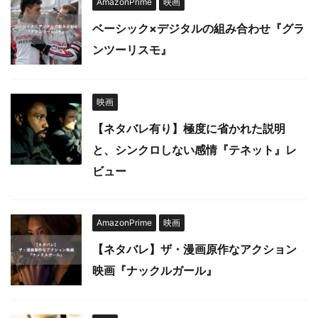
AmazonPrime
映画
ベーシック×デジタルの組み合わせ『グラ
ンツーリスモ』
映画
【ネタバレ有り】極度に省かれた説明
と、シンクロしない感情『テネット』レ
ビュー
AmazonPrime
映画
【ネタバレ】ザ・漫画原作なアクション
映画『ナックルガール』