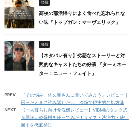
映画
高校の部活帰りによく食べた忘れられな
い味『トップガン：マーヴェリック』
映画
【ネタバレ有り】劣悪なストーリーと対
照的なキャストたちの好演 『ターミネー
ター：ニュー・フェイト』
PREV
『その悩み、佐久間さんに聞いてみよう』レビュー｜
困ったときに読み返したい、冷静で現実的な処方箋
NEXT
【一人暮らし向け食洗機レビュー】VIBMIのタンク式
食器洗い乾燥機を使ってみた！サイズ・洗浄力・使い
勝手を徹底検証