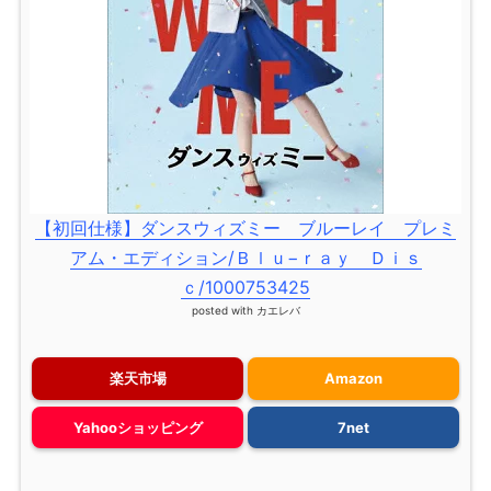
【初回仕様】ダンスウィズミー ブルーレイ プレミ
アム・エディション/Ｂｌｕ−ｒａｙ Ｄｉｓ
ｃ/1000753425
posted with
カエレバ
楽天市場
Amazon
Yahooショッピング
7net