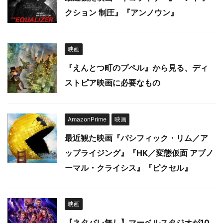
クション 制圧』『アンノウン』
映画
『えんとつ町のプペル』から見る、ディ
ストピア映画に必要なもの
AmazonPrime
映画
最近観た映画『パシフィック・リム／ア
ップライジング』『HK／変態仮面 アブノ
ーマル・クライシス』『ピクセル』
映画
【ネタバレ無し】マーベルスタジオが10