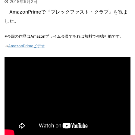
2018年9月2日
AmazonPrimeで『ブレックファスト・クラブ』を観ま
した。
※今回の作品はAmazonプライム会員であれば無料で視聴可能です。
→
AmazonPrimeビデオ