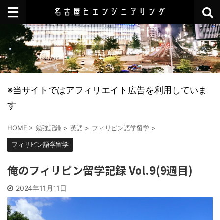
※当サイトではアフィリエイト広告を利用していま
す
HOME
>
勉強記録
>
英語
>
フィリピン語学留学
>
フィリピン語学留学
俺のフィリピン留学記録 Vol.9(9週目)
2024年11月11日