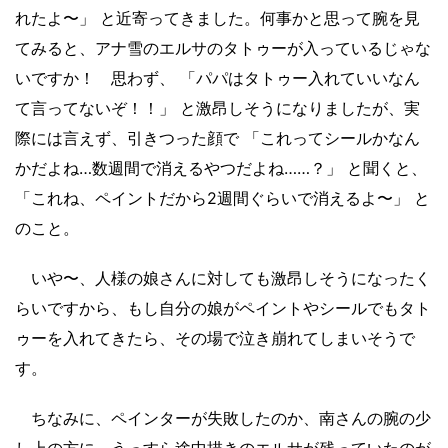
れたよ〜」 と近寄ってきました。何事かと思って腕を見
てみると、アナ雪のエルサのタトゥーが入っているじゃな
いですか！ 思わず、 「パパはタトゥー入れていいなん
て言ってないぞ！！」 と激昂しそうになりましたが、実
際には言えず、引きつった顔で 「これってシールかなん
かだよね…数週間で消えるやつだよね……？」 と聞くと、
「これね、ペイントだから2週間ぐらいで消えるよ〜」 と
のこと。
いや〜、人様の娘さんに対しても激昂しそうになったく
らいですから、もし自分の娘がペイントやシールでもタト
ゥーを入れてきたら、その場で泣き崩れてしまいそうで
す。
ちなみに、ペインターが失敗したのか、南さんの腕の少
し上の方に、うっすら途中描きのエルサが残っていたのが