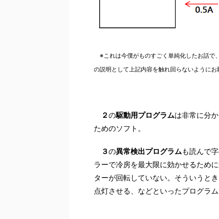
※これは今僕がものすごく単純化したお話で、
の説明として上記内容を触れ回らないようにお
２
の
駆動用プログラム
は非常に分か
ためのソフト。
３
の
異常検出プログラム
も読んで字
ラーで冷房を最大限に効かせるために
ターが回転していない。そういうとき
点灯させる、などといったプログラム