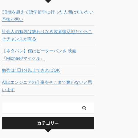
30歳を超えて語学留学に行った人間はだいたい
予後が悪い
社会人の勉強は終わりなき敗者復活戦だからこ
そチャンスが有る
【ネタバレ】僕はピーターパンさ 映画
『Michael/マイケル』
勉強は1日1分以上できればOK
AIはエンジニアの仕事をそこまで奪わないと思
います
カテゴリー