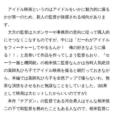
アイドル映画というのはアイドルをいかに魅力的に撮る
かが第一のため、新人の監督が抜擢される傾向がありま
す。
大方の監督はスポンサーや事務所の意向に従って職人的
にそつなくこなすものですが、中には「だーれがアイドル
をフィーチャーしてやるもんか！ 俺の好きなように撮
る！！」と息巻いて作品を作ってしまう監督もおり、『セ
ーラー服と機関銃』の相米慎二監督なんかは当時人気絶頂
の薬師丸ひろ子でアイドル映画を撮ると銘打っておきなが
ら、本編では薬師丸ひろ子を全然アップで撮らないわ、無
茶な演技をさせるわと無謀なことをしていました。(結果
として映画は大ヒットしたからいいのですが)
本作『チアダン』の監督である河合勇人はそんな相米慎
二の下で助監督を務めたこともある人なので、相米監督に