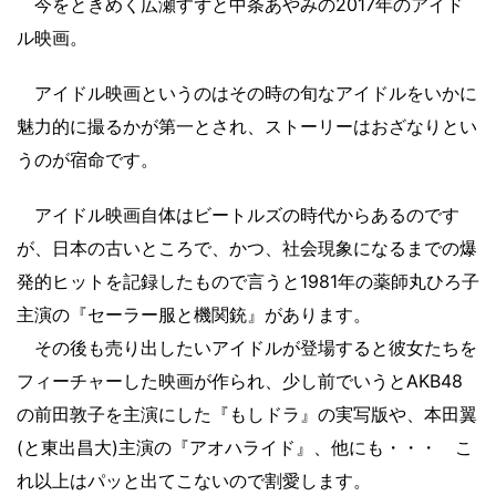
今をときめく広瀬すずと中条あやみの2017年のアイド
ル映画。
アイドル映画というのはその時の旬なアイドルをいかに
魅力的に撮るかが第一とされ、ストーリーはおざなりとい
うのが宿命です。
アイドル映画自体はビートルズの時代からあるのです
が、日本の古いところで、かつ、社会現象になるまでの爆
発的ヒットを記録したもので言うと1981年の薬師丸ひろ子
主演の『セーラー服と機関銃』があります。
その後も売り出したいアイドルが登場すると彼女たちを
フィーチャーした映画が作られ、少し前でいうとAKB48
の前田敦子を主演にした『もしドラ』の実写版や、本田翼
(と東出昌大)主演の『アオハライド』、他にも・・・ こ
れ以上はパッと出てこないので割愛します。