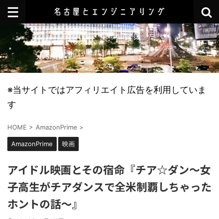
※当サイトではアフィリエイト広告を利用していま
す
HOME
>
AmazonPrime
>
AmazonPrime
映画
アイドル映画とその宿命『チア☆ダン〜女
子高生がチアダンスで全米制覇しちゃった
ホントの話〜』