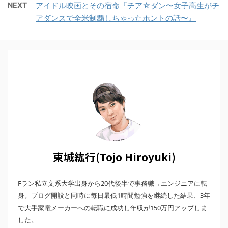
NEXT
アイドル映画とその宿命『チア☆ダン〜女子高生がチ
アダンスで全米制覇しちゃったホントの話〜』
東城紘行(Tojo Hiroyuki)
Fラン私立文系大学出身から20代後半で事務職→エンジニアに転
身。ブログ開設と同時に毎日最低1時間勉強を継続した結果、3年
で大手家電メーカーへの転職に成功し年収が150万円アップしま
した。