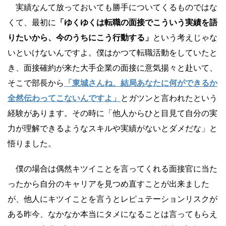
実績なんて放っておいても勝手についてくるものではな
くて、最初に
「ゆくゆくは転職の面接でこういう実績を語
りたいから、今のうちにこう行動する」
という考えじゃな
いといけないんですよ。僕はかつて転職活動をしていたと
き、面接確約が来た大手企業の面接に意気揚々と赴いて、
そこで部長から
「東城さんね、結局あなたに何ができるか
全然伝わってこないんですよ」
とガツンと言われたという
経験があります。その時に「他人からひと目見て自分の実
力が理解できるようなスキルや実績がないとダメだな」と
悟りました。
僕の場合は偶然キツイことを言ってくれる面接官に当た
ったから自分のキャリアを見つめ直すことが出来ました
が、他人にキツイことを言うとレピュテーションリスクが
ある昨今、なかなか本当にタメになることは言ってもらえ