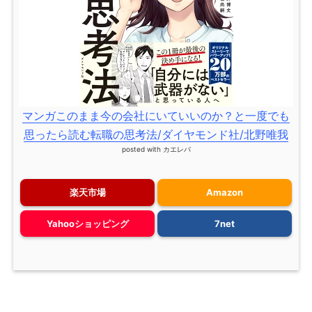
マンガこのまま今の会社にいていいのか？と一度でも
思ったら読む転職の思考法/ダイヤモンド社/北野唯我
posted with
カエレバ
楽天市場
Amazon
Yahooショッピング
7net