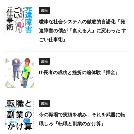
書籍
曖昧な社会システムの徹底的言語化『発
達障害の僕が「食える人」に変わった す
ごい仕事術』
書籍
IT長者の成功と挫折の追体験『拝金』
書籍
今の職場で実績を積み、それを武器に転
職しろ『転職と副業のかけ算』