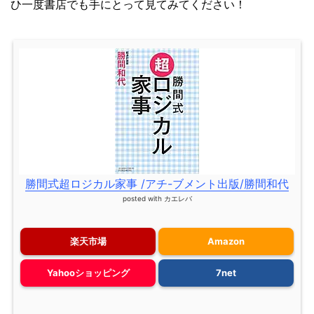
ひ一度書店でも手にとって見てみてください！
勝間式超ロジカル家事 /アチ-ブメント出版/勝間和代
posted with
カエレバ
楽天市場
Amazon
Yahooショッピング
7net