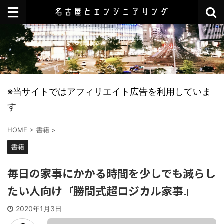
※当サイトではアフィリエイト広告を利用していま
す
HOME
>
書籍
>
書籍
毎日の家事にかかる時間を少しでも減らし
たい人向け『勝間式超ロジカル家事』
2020年1月3日